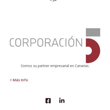
:
¿LA
RIQUEZA
SE
GANA
O
SE
HEREDA?
Somos su partner empresarial en Canarias.
> Más Info