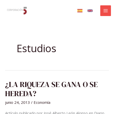
Ir
al
contenido
Estudios
¿LA
¿LA RIQUEZA SE GANA O SE
RIQUEZA
SE
GANA
HEREDA?
O
SE
HEREDA?
junio 24, 2013
/
Economía
Artículo publicado por José Alberto León Alonso en Diario