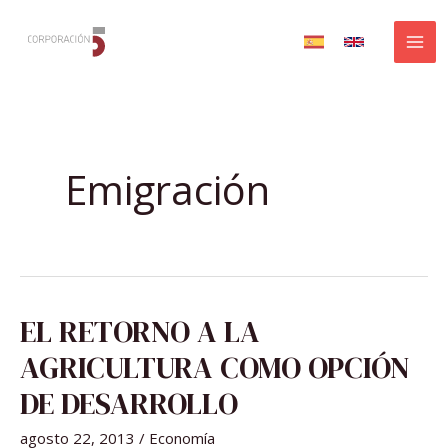
Ir
al
contenido
Emigración
EL
EL RETORNO A LA
RETORNO
A
LA
AGRICULTURA COMO OPCIÓN
AGRICULTURA
COMO
OPCIÓN
DE DESARROLLO
DE
DESARROLLO
agosto 22, 2013
/
Economía