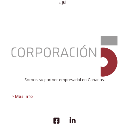
« Jul
:
EL
RETORNO
A
LA
AGRICULTURA
COMO
OPCIÓN
Somos su partner empresarial en Canarias.
DE
DESARROLLO
> Más Info