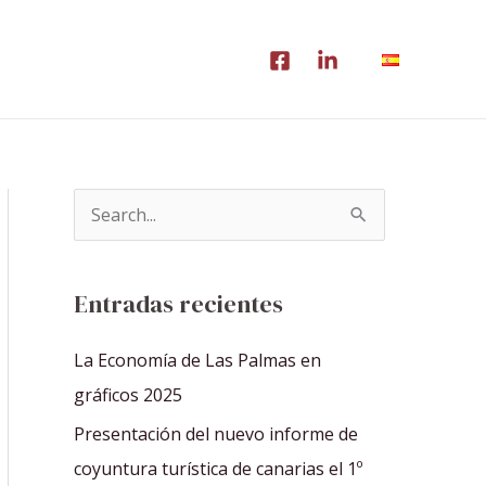
B
u
s
Entradas recientes
c
a
La Economía de Las Palmas en
r
gráficos 2025
p
Presentación del nuevo informe de
o
coyuntura turística de canarias el 1º