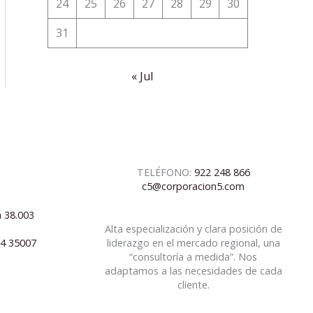
24
25
26
27
28
29
30
31
« Jul
TELÉFONO:
922 248 866
c5@corporacion5.com
a 38.003
Alta especialización y clara posición de
04 35007
liderazgo en el mercado regional, una
“consultoría a medida”. Nos
adaptamos a las necesidades de cada
cliente.