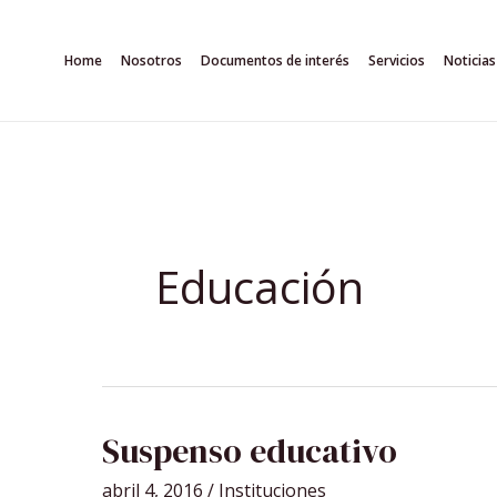
Ir
al
Home
Nosotros
Documentos de interés
Servicios
Noticias
contenido
Educación
SUSPENSO
Suspenso educativo
EDUCATIVO
abril 4, 2016
/
Instituciones