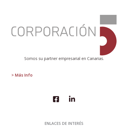
:
Desigualdad
y
pobreza
Somos su partner empresarial en Canarias.
> Más Info
ENLACES DE INTERÉS