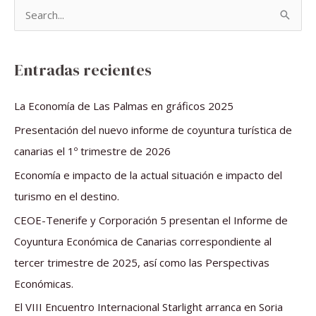
B
u
s
Entradas recientes
c
a
La Economía de Las Palmas en gráficos 2025
r
Presentación del nuevo informe de coyuntura turística de
p
canarias el 1º trimestre de 2026
o
Economía e impacto de la actual situación e impacto del
r
turismo en el destino.
:
CEOE-Tenerife y Corporación 5 presentan el Informe de
Coyuntura Económica de Canarias correspondiente al
tercer trimestre de 2025, así como las Perspectivas
Económicas.
El VIII Encuentro Internacional Starlight arranca en Soria