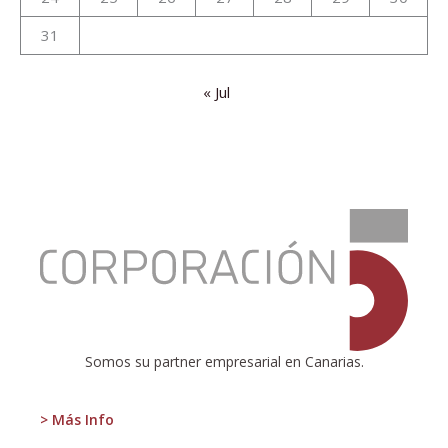
31
« Jul
:
Defensores
del
cielo
estrellado
Somos su partner empresarial en Canarias.
> Más Info