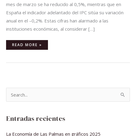
mes de marzo se ha reducido al 0,5%, mientras que en
España el indicador adelantado del IPC sitúa su variación
anual en el –0,2%. Estas cifras han alarmado a las
instituciones económicas, al considerar […]
READ MORE »
B
u
s
Entradas recientes
c
a
La Economía de Las Palmas en gráficos 2025