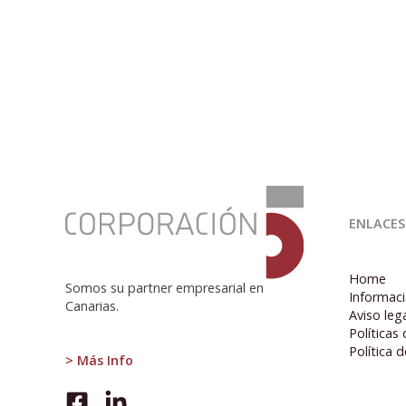
:
Balón
ENLACES
de
oxígeno
Home
Somos su partner empresarial en
Informaci
Canarias.
Aviso leg
Políticas
Política 
> Más Info