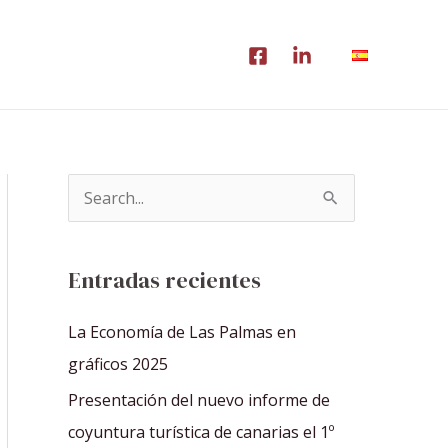
B
u
s
Entradas recientes
c
a
La Economía de Las Palmas en
r
gráficos 2025
p
Presentación del nuevo informe de
o
coyuntura turística de canarias el 1º