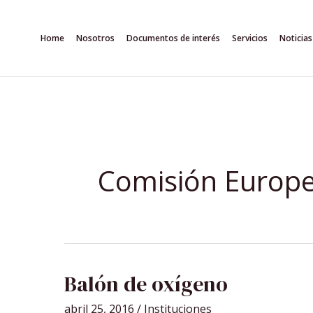
Ir
al
Home
Nosotros
Documentos de interés
Servicios
Noticias
contenido
Comisión Europ
BALÓN
Balón de oxígeno
DE
OXÍGENO
abril 25, 2016
/
Instituciones