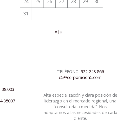
24
25
26
27
28
29
30
31
« Jul
TELÉFONO:
922 248 866
c5@corporacion5.com
a 38.003
Alta especialización y clara posición de
04 35007
liderazgo en el mercado regional, una
“consultoría a medida”. Nos
adaptamos a las necesidades de cada
cliente.