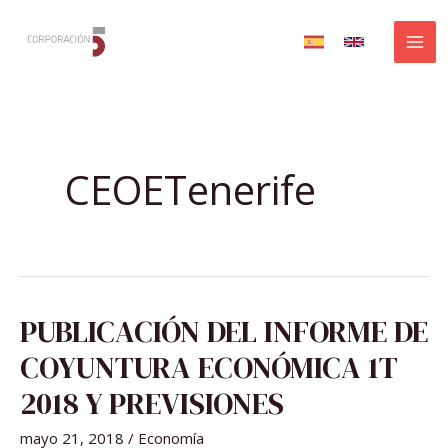
Ir
al
contenido
CEOETenerife
PUBLICACIÓN
PUBLICACIÓN DEL INFORME DE
DEL
INFORME
DE
COYUNTURA ECONÓMICA 1T
COYUNTURA
ECONÓMICA
1T
2018 Y PREVISIONES
2018
Y
PREVISIONES
mayo 21, 2018
/
Economía