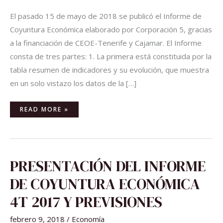
El pasado 15 de mayo de 2018 se publicó el Informe de
Coyuntura Económica elaborado por Corporación 5, gracias
a la financiación de CEOE-Tenerife y Cajamar. El Informe
consta de tres partes: 1. La primera está constituida por la
tabla resumen de indicadores y su evolución, que muestra
en un solo vistazo los datos de la […]
READ MORE »
PRESENTACIÓN
PRESENTACIÓN DEL INFORME
DEL
INFORME
DE
DE COYUNTURA ECONÓMICA
COYUNTURA
ECONÓMICA
4T
4T 2017 Y PREVISIONES
2017
Y
PREVISIONES
febrero 9, 2018
/
Economía