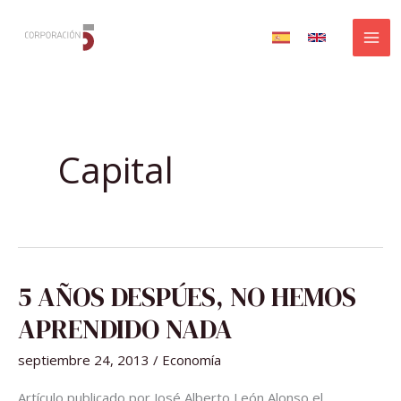
Ir
al
contenido
Capital
5
5 AÑOS DESPÚES, NO HEMOS
AÑOS
DESPÚES,
NO
APRENDIDO NADA
HEMOS
APRENDIDO
NADA
septiembre 24, 2013
/
Economía
Artículo publicado por José Alberto León Alonso el