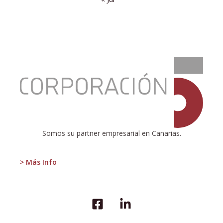
:
5
AÑOS
DESPÚES,
NO
HEMOS
APRENDIDO
NADA
Somos su partner empresarial en Canarias.
> Más Info