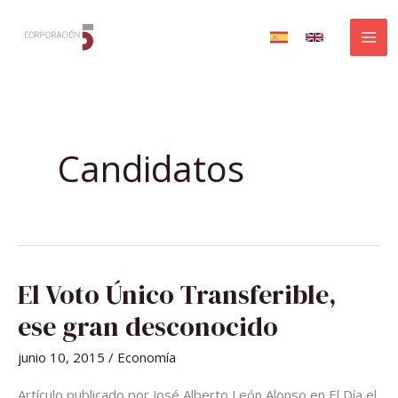
Ir
al
contenido
Candidatos
EL
El Voto Único Transferible,
VOTO
ÚNICO
TRANSFERIBLE,
ese gran desconocido
ESE
GRAN
DESCONOCIDO
junio 10, 2015
/
Economía
Artículo publicado por José Alberto León Alonso en El Día el