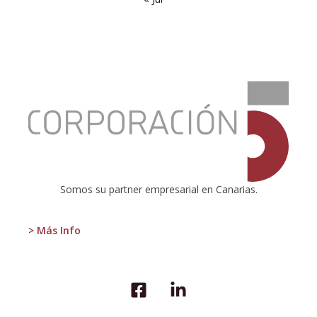
:
El
Voto
Único
Transferible,
ese
gran
desconocido
Somos su partner empresarial en Canarias.
> Más Info