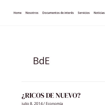
Ir
al
Home
Nosotros
Documentos de interés
Servicios
Noticias
contenido
BdE
¿RICOS
¿RICOS DE NUEVO?
DE
NUEVO?
julio 8, 2014
/
Economía