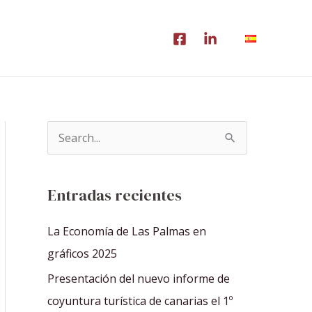
B
u
s
Entradas recientes
c
a
La Economía de Las Palmas en
r
gráficos 2025
p
Presentación del nuevo informe de
o
coyuntura turística de canarias el 1º