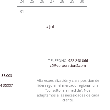
24
25
26
27
28
29
30
31
« Jul
TELÉFONO:
922 248 866
c5@corporacion5.com
a 38.003
Alta especialización y clara posición de
04 35007
liderazgo en el mercado regional, una
“consultoría a medida”. Nos
adaptamos a las necesidades de cada
cliente.