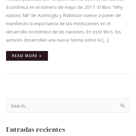
Económica en el número de mayo de 2017. El libro “Why
nations fail” de Acemoglu y Robinson vuelve a poner de
manifiesto la importancia de las instituciones en el
desarrollo económico de las naciones. En este libro, los
autores desarrollan una nueva teoría sobre la […]
READ MORE »
B
u
s
Entradas recientes
c