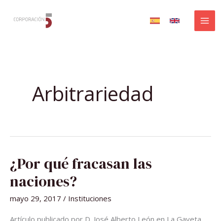
Ir
al
contenido
Arbitrariedad
¿POR
¿Por qué fracasan las
QUÉ
FRACASAN
LAS
naciones?
NACIONES?
mayo 29, 2017
/
Instituciones
Artículo publicado por D. José Alberto León en La Gaveta