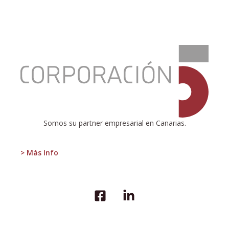
:
¿Por
qué
fracasan
las
naciones?
Somos su partner empresarial en Canarias.
> Más Info