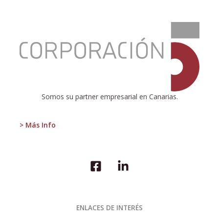
:
El
Consejo
de
las
Autonomías
Somos su partner empresarial en Canarias.
> Más Info
ENLACES DE INTERÉS