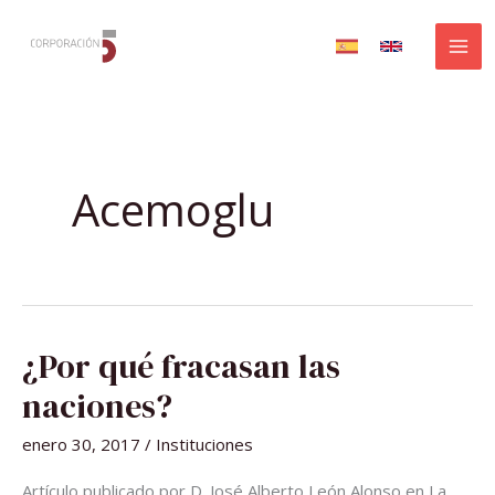
Ir
al
contenido
Acemoglu
¿POR
¿Por qué fracasan las
QUÉ
FRACASAN
LAS
naciones?
NACIONES?
enero 30, 2017
/
Instituciones
Artículo publicado por D. José Alberto León Alonso en La