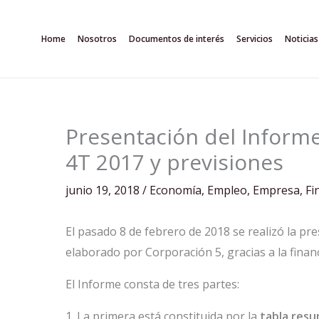
Ir
al
Home
Nosotros
Documentos de interés
Servicios
Noticias
contenido
Presentación del Inform
4T 2017 y previsiones
junio 19, 2018
/
Economía
,
Empleo
,
Empresa
,
Fi
El pasado 8 de febrero de 2018 se realizó la pr
elaborado por Corporación 5, gracias a la fina
El Informe consta de tres partes:
1. La primera está constituida por la
tabla res