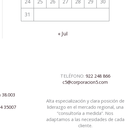
24
25
26
27
28
29
30
31
« Jul
TELÉFONO:
922 248 866
c5@corporacion5.com
a 38.003
Alta especialización y clara posición de
04 35007
liderazgo en el mercado regional, una
“consultoría a medida”. Nos
adaptamos a las necesidades de cada
cliente.