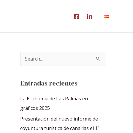
B
u
s
Entradas recientes
c
a
La Economía de Las Palmas en
r
gráficos 2025
p
Presentación del nuevo informe de
o
coyuntura turística de canarias el 1º