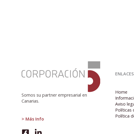
:
Presentación
ENLACES
del
Informe
de
Home
Coyuntura
Somos su partner empresarial en
Informaci
Económica
Canarias.
Aviso leg
4T
Políticas
2017
Política 
y
> Más Info
previsiones