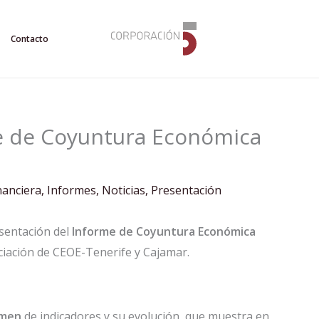
Contacto
e de Coyuntura Económica
nanciera
,
Informes
,
Noticias
,
Presentación
esentación del
Informe de Coyuntura Económica
nciación de CEOE-Tenerife y Cajamar.
umen
de indicadores y su evolución, que muestra en