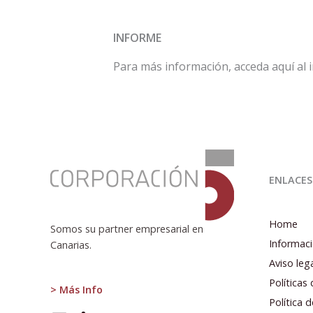
INFORME
Para más información, acceda aquí al
:
Informe
ENLACES
de
Coyuntura
Económica
Home
Somos su partner empresarial en
1T
Informaci
Canarias.
2020
Aviso leg
Políticas
> Más Info
Política 