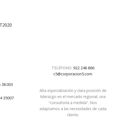
1T2020
TELÉFONO:
922 248 866
c5@corporacion5.com
a 38.003
Alta especialización y clara posición de
liderazgo en el mercado regional, una
04 35007
“consultoría a medida”. Nos
adaptamos a las necesidades de cada
cliente.