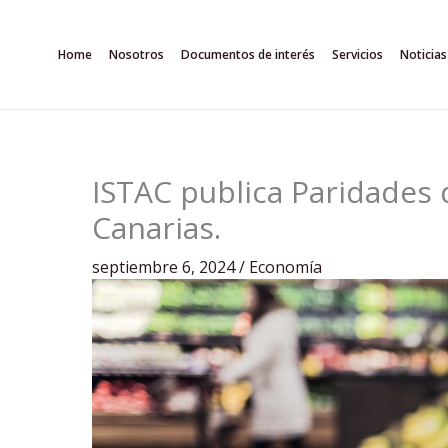
Ir
al
Home
Nosotros
Documentos de interés
Servicios
Noticias
contenido
ISTAC publica Paridades 
Canarias.
septiembre 6, 2024
/
Economía