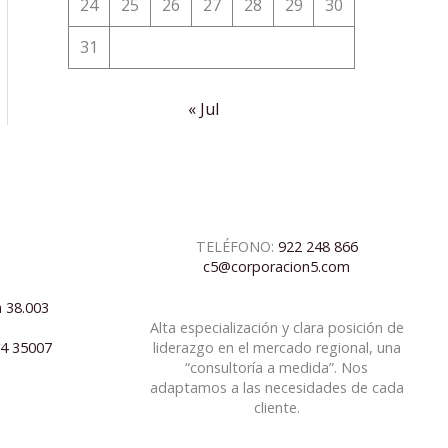
24
25
26
27
28
29
30
31
« Jul
TELÉFONO:
922 248 866
c5@corporacion5.com
a 38.003
Alta especialización y clara posición de
04 35007
liderazgo en el mercado regional, una
“consultoría a medida”. Nos
adaptamos a las necesidades de cada
cliente.