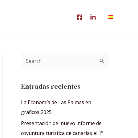
B
u
s
Entradas recientes
c
a
La Economía de Las Palmas en
r
gráficos 2025
p
Presentación del nuevo informe de
o
coyuntura turística de canarias el 1º