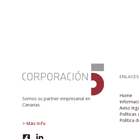
:
ISTAC
ENLACES
publica
Paridades
del
Home
Poder
Somos su partner empresarial en
Informaci
Adquisitivo
Canarias.
Aviso leg
de
Políticas
Canarias.
Política 
> Más Info