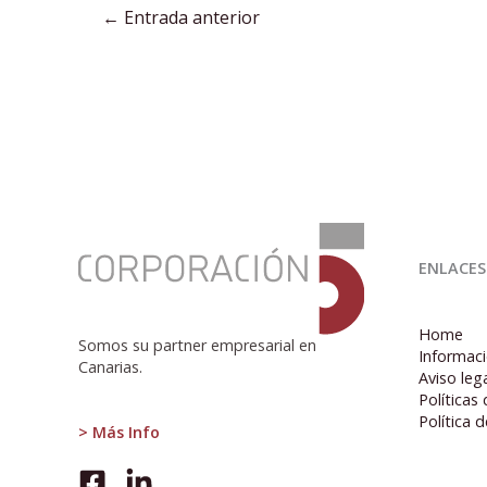
←
Entrada anterior
:
Inflación
ENLACES
anual
en
la
Home
zona
Somos su partner empresarial en
Informaci
del
Canarias.
Aviso leg
euro
Políticas
cae
Política 
al
> Más Info
2,4%
en