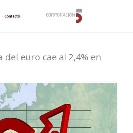
Contacto
a del euro cae al 2,4% en