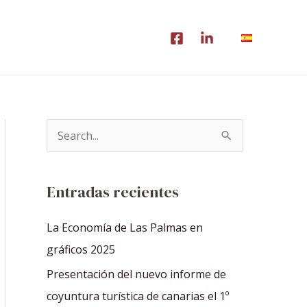
B
u
s
Entradas recientes
c
a
La Economía de Las Palmas en
r
gráficos 2025
p
Presentación del nuevo informe de
o
coyuntura turística de canarias el 1º