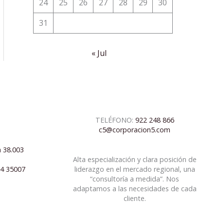
24
25
26
27
28
29
30
31
« Jul
TELÉFONO:
922 248 866
c5@corporacion5.com
a 38.003
Alta especialización y clara posición de
04 35007
liderazgo en el mercado regional, una
“consultoría a medida”. Nos
adaptamos a las necesidades de cada
cliente.