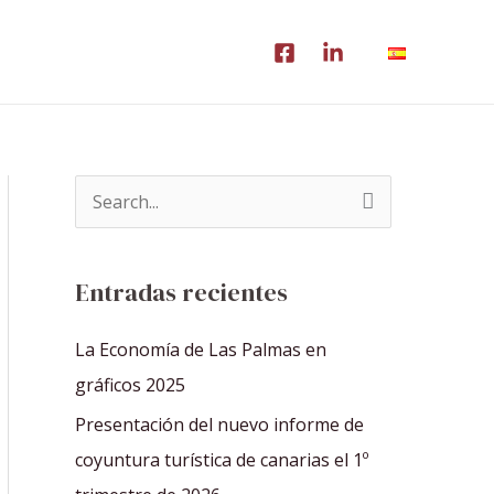
B
u
s
Entradas recientes
c
a
La Economía de Las Palmas en
r
gráficos 2025
p
Presentación del nuevo informe de
o
coyuntura turística de canarias el 1º
r