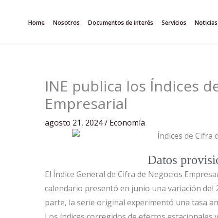
Ir
al
Home
Nosotros
Documentos de interés
Servicios
Noticias
contenido
INE publica los Índices d
Empresarial
agosto 21, 2024
/
Economía
Datos provisi
El Índice General de Cifra de Negocios Empresar
calendario presentó en junio una variación del
parte, la serie original experimentó una tasa an
Los índices corregidos de efectos estacionales 