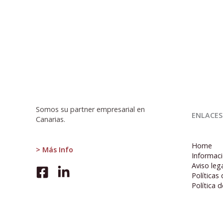
:
INE
Somos su partner empresarial en
ENLACES
publica
Canarias.
los
Índices
Home
de
> Más Info
Informaci
Cifra
Aviso leg
de
Políticas
Negocios
Política 
Empresarial