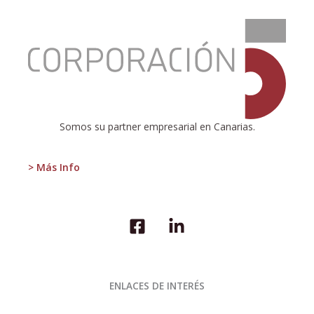
:
INE
publica
el
Índice
de
Precios
Industriales
Somos su partner empresarial en Canarias.
> Más Info
ENLACES DE INTERÉS