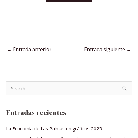
←
Entrada anterior
Entrada siguiente
→
B
u
s
Entradas recientes
c
a
La Economía de Las Palmas en gráficos 2025
r