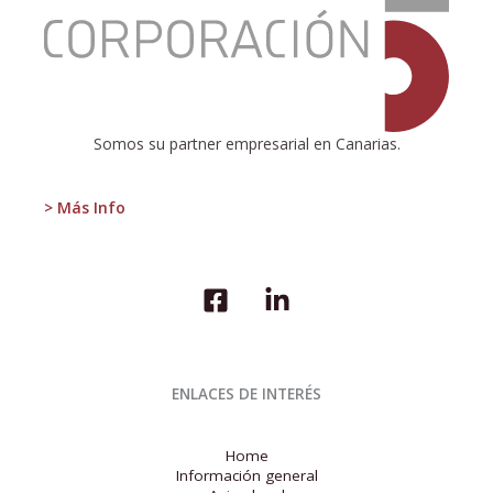
INE
publica
el
Indicador
adelantado
del
Índice
Somos su partner empresarial en Canarias.
de
Precios
de
> Más Info
Consumo
(IPC)
ENLACES DE INTERÉS
Home
Información general