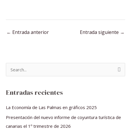
←
Entrada anterior
Entrada siguiente
→
B
u
s
Entradas recientes
c
a
La Economía de Las Palmas en gráficos 2025
r
Presentación del nuevo informe de coyuntura turística de
p
canarias el 1º trimestre de 2026