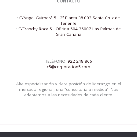
CONTACTO
·
C/Ángel Guimerá 5 - 2ª Planta 38.003 Santa Cruz de
Tenerife
·
C/Franchy Roca 5 - Oficina 504 35007 Las Palmas de
Gran Canaria
TELÉFONO:
922 248 866
c5@corporacion5.com
Alta especialización y clara posición de liderazgo en el
mercado regional, una “consultoría a medida”. Nos
adaptamos a las necesidades de cada cliente.