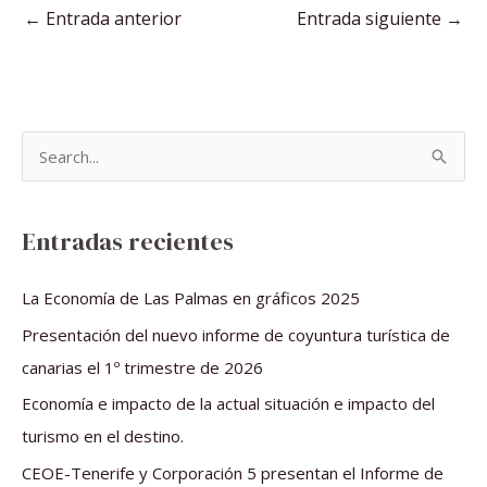
←
Entrada anterior
Entrada siguiente
→
B
u
s
Entradas recientes
c
a
La Economía de Las Palmas en gráficos 2025
r
Presentación del nuevo informe de coyuntura turística de
p
canarias el 1º trimestre de 2026
o
Economía e impacto de la actual situación e impacto del
r
turismo en el destino.
:
CEOE-Tenerife y Corporación 5 presentan el Informe de