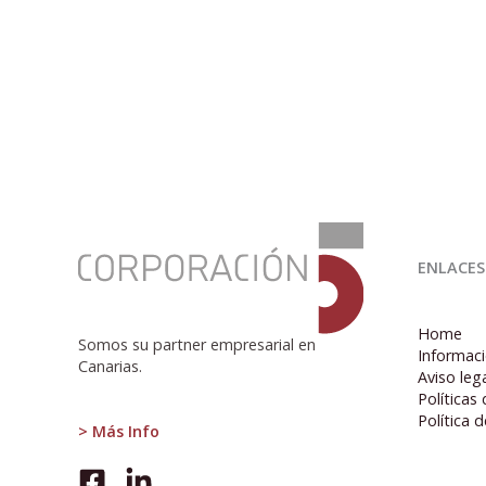
:
En
ENLACES
línea
con
lo
Home
esperado
Somos su partner empresarial en
Informaci
Canarias.
Aviso leg
Políticas
Política 
> Más Info