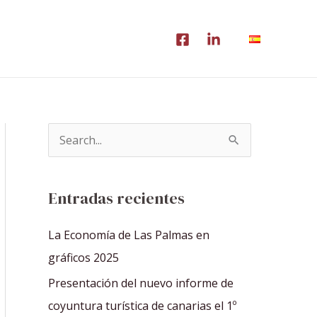
B
u
s
Entradas recientes
c
a
La Economía de Las Palmas en
r
gráficos 2025
p
Presentación del nuevo informe de
o
coyuntura turística de canarias el 1º