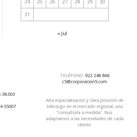
24
25
26
27
28
29
30
31
« Jul
TELÉFONO:
922 248 866
c5@corporacion5.com
a 38.003
Alta especialización y clara posición de
04 35007
liderazgo en el mercado regional, una
“consultoría a medida”. Nos
adaptamos a las necesidades de cada
cliente.