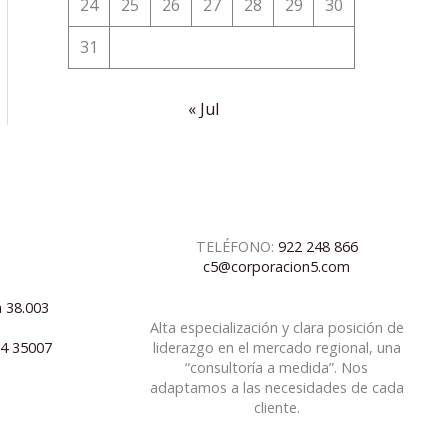
24
25
26
27
28
29
30
31
« Jul
TELÉFONO:
922 248 866
c5@corporacion5.com
a 38.003
Alta especialización y clara posición de
04 35007
liderazgo en el mercado regional, una
“consultoría a medida”. Nos
adaptamos a las necesidades de cada
cliente.