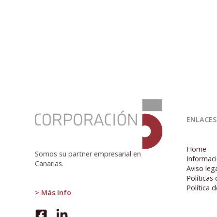
:
Canarias
ENLACES
lidera
el
crecimiento
Home
económico
Somos su partner empresarial en
Informaci
en
Canarias.
Aviso leg
España
Políticas
con
Política 
un
> Más Info
aumento
del