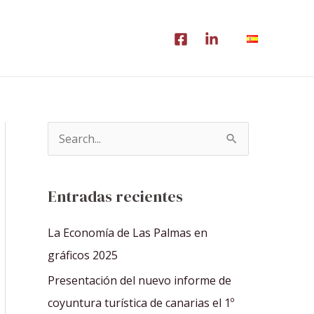
B
u
s
Entradas recientes
c
a
La Economía de Las Palmas en
r
gráficos 2025
p
Presentación del nuevo informe de
o
coyuntura turística de canarias el 1º