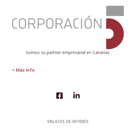
:
El
vicio
de
la
regulación
excesiva
Somos su partner empresarial en Canarias.
> Más Info
ENLACES DE INTERÉS