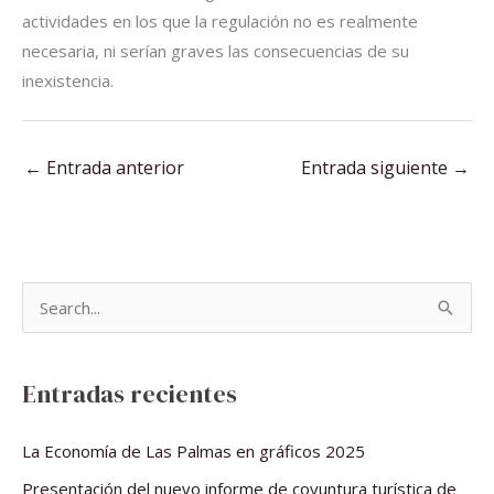
actividades en los que la regulación no es realmente
necesaria, ni serían graves las consecuencias de su
inexistencia.
←
Entrada anterior
Entrada siguiente
→
B
u
s
Entradas recientes
c
a
La Economía de Las Palmas en gráficos 2025
r
Presentación del nuevo informe de coyuntura turística de