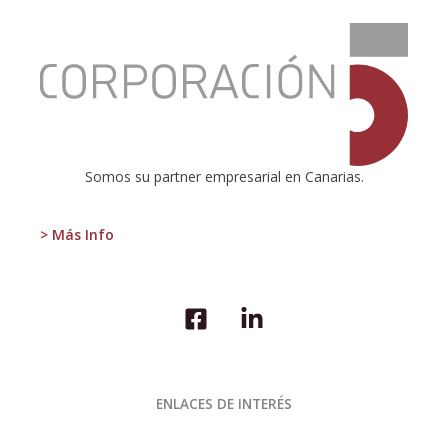
:
El
ISTAC
ha
publicado
la
variación
anual
Somos su partner empresarial en Canarias.
del
IPC
en
> Más Info
Canarias
ENLACES DE INTERÉS