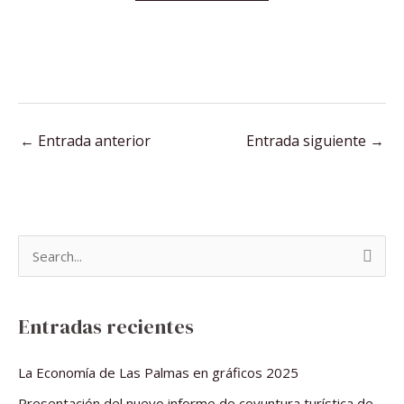
←
Entrada anterior
Entrada siguiente
→
B
u
s
Entradas recientes
c
a
La Economía de Las Palmas en gráficos 2025
r
Presentación del nuevo informe de coyuntura turística de