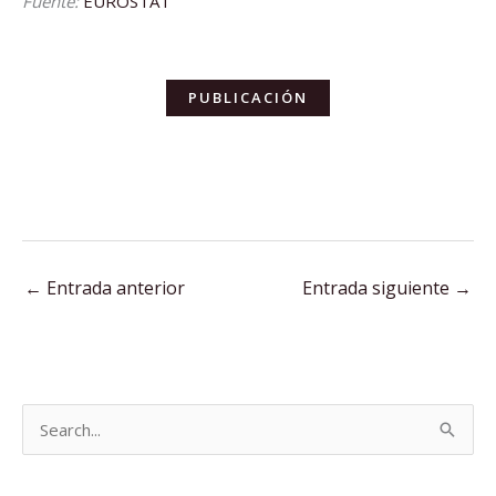
Fuente:
EUROSTAT
PUBLICACIÓN
←
Entrada anterior
Entrada siguiente
→
B
u