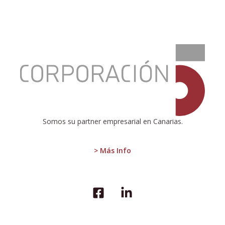
:
El
desempleo
en
la
zona
euro
y
Somos su partner empresarial en Canarias.
la
UE
sigue
> Más Info
bajando:
cifras
estables
y
menor
tasa
que
en