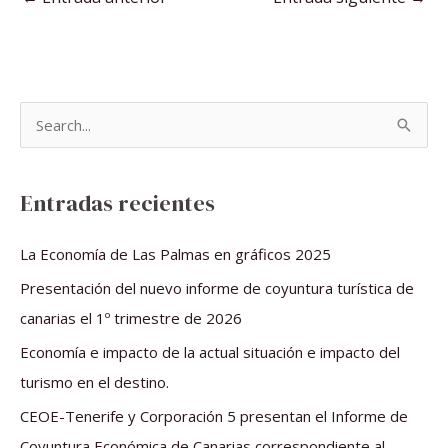
B
u
s
Entradas recientes
c
a
La Economía de Las Palmas en gráficos 2025
r
Presentación del nuevo informe de coyuntura turística de
p
canarias el 1º trimestre de 2026
o
Economía e impacto de la actual situación e impacto del
r
turismo en el destino.
:
CEOE-Tenerife y Corporación 5 presentan el Informe de
Coyuntura Económica de Canarias correspondiente al