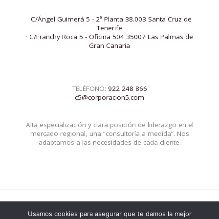
·
C/Ángel Guimerá 5 - 2ª Planta 38.003 Santa Cruz de
Tenerife
·
C/Franchy Roca 5 - Oficina 504 35007 Las Palmas de
Gran Canaria
TELÉFONO:
922 248 866
c5@corporacion5.com
Alta especialización y clara posición de liderazgo en el
mercado regional, una “consultoría a medida”. Nos
adaptamos a las necesidades de cada cliente.
Usamos cookies para asegurar que te damos la mejor
© 2026 Corporacion5 | Powered by Corporacion5