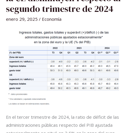
Y
LA
segundo trimestre de 2024
UE
DISMINUYEN
RESPECTO
enero 29, 2025
/
Economía
AL
SEGUNDO
TRIMESTRE
DE
2024
En el tercer trimestre de 2024, la ratio de déficit de las
administraciones públicas respecto del PIB ajustada
estacionalmente se situó en 2,6% en la zona del euro