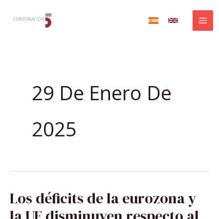
Ir
al
contenido
29 De Enero De
2025
LOS
Los déficits de la eurozona y
DÉFICITS
DE
LA
la UE disminuyen respecto al
EUROZONA