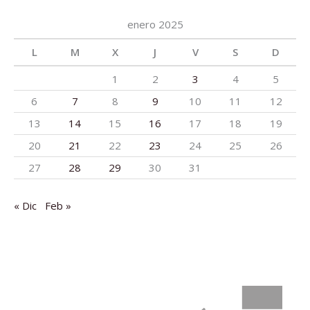
enero 2025
L
M
X
J
V
S
D
1
2
3
4
5
6
7
8
9
10
11
12
13
14
15
16
17
18
19
20
21
22
23
24
25
26
27
28
29
30
31
« Dic
Feb »
:
Los