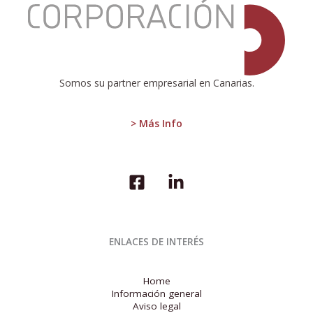
déficits
de
la
eurozona
y
la
Somos su partner empresarial en Canarias.
UE
disminuyen
respecto
> Más Info
al
segundo
trimestre
de
2024
ENLACES DE INTERÉS
Home
Información general
Aviso legal